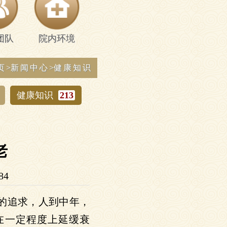
团队
院内环境
页
>
新闻中心
>
健康知识
健康知识
213
老
84
的追求，人到中年，
在一定程度上延缓衰